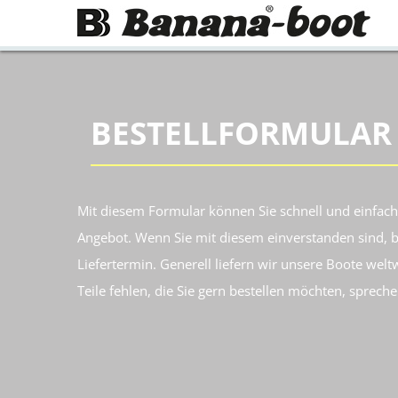
Weiter zur Startseite
BESTELLFORMULAR
Mit diesem Formular können Sie schnell und einfach 
Angebot. Wenn Sie mit diesem einverstanden sind, b
Liefertermin. Generell liefern wir unsere Boote weltw
Teile fehlen, die Sie gern bestellen möchten, spreche